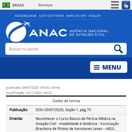
Serviços
BRASIL
Simplifique!
ACESSIBILIDADE
ALTO CONTRASTE
MAPA DO SITE
ENGLISH
Participe
Acesso à informação
Legislação
Buscar no portal
Bus
Canais
publicado
04/07/2020 13h54,
última
modificação
12/11/2024 16h22
Dados da norma
Publicação:
DOU 03/07/2020, Seção 1, pág.75
Ementa:
Reconhecer o Curso Básico de Perícia Médica na
Aviação Civil - modalidade à distância - Associação
Brasileira de Pilotos de Aeronaves Leves – ABUL.