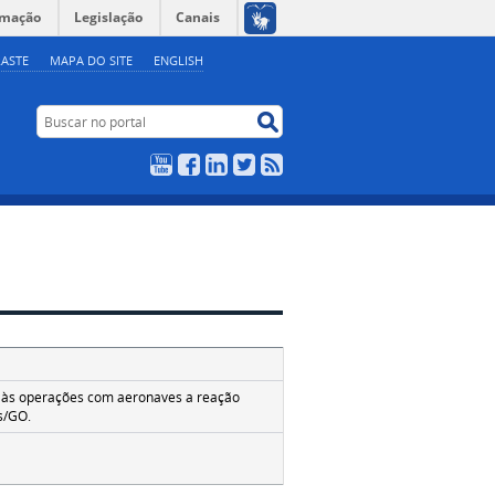
rmação
Legislação
Canais
ASTE
MAPA DO SITE
ENGLISH
Buscar no portal
Buscar no portal
YouTube
Facebook
LinkedIn
Twitter
RSS
ão às operações com aeronaves a reação
s/GO.