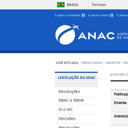
Serviços
BRASIL
Ir para o conteúdo
1
Ir para o menu
2
Ir para
VOCÊ ESTÁ AQUI:
PÁGINA INICIAL
>
ASSUNTOS
>
LE
publicado
2
LEGISLAÇÃO DA ANAC
Resoluções
Publicaç
RBAC e RBHA
Ementa:
IS e IAC
Anexo(s)
Decisões
Resoluções