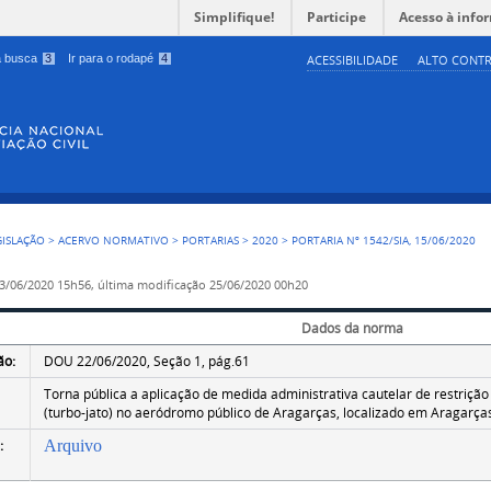
Simplifique!
Participe
Acesso à info
 a busca
3
Ir para o rodapé
4
ACESSIBILIDADE
ALTO CONTR
GISLAÇÃO
>
ACERVO NORMATIVO
>
PORTARIAS
>
2020
>
PORTARIA Nº 1542/SIA, 15/06/2020
3/06/2020 15h56,
última modificação
25/06/2020 00h20
Dados da norma
ão:
DOU 22/06/2020, Seção 1, pág.61
Torna pública a aplicação de medida administrativa cautelar de restriç
(turbo-jato) no aeródromo público de Aragarças, localizado em Aragarça
:
Arquivo