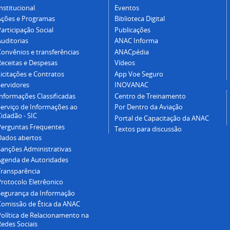
nstitucional
Eventos
Ações e Programas
Biblioteca Digital
articipação Social
Publicações
Auditorias
ANAC Informa
Convênios e transferências
ANACpédia
Receitas e Despesas
Vídeos
icitações e Contratos
App Voe Seguro
Servidores
INOVANAC
Informações Classificadas
Centro de Treinamento
Serviço de Informações ao
Por Dentro da Aviação
idadão - SIC
Portal de Capacitação da ANAC
Perguntas Frequentes
Textos para discussão
Dados abertos
Sanções Administrativas
Agenda de Autoridades
Transparência
Protocolo Eletrêonico
Segurança da Informação
Comissão de Ética da ANAC
Política de Relacionamento na
Redes Sociais