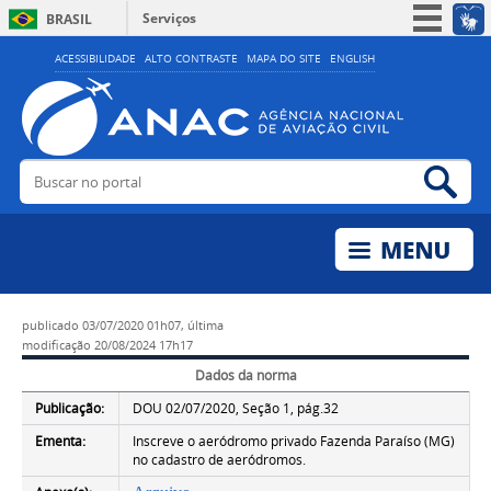
Serviços
BRASIL
Simplifique!
ACESSIBILIDADE
ALTO CONTRASTE
MAPA DO SITE
ENGLISH
Participe
Acesso à informação
Legislação
Buscar no portal
Bus
Canais
publicado
03/07/2020 01h07,
última
modificação
20/08/2024 17h17
Dados da norma
Publicação:
DOU 02/07/2020, Seção 1, pág.32
Ementa:
Inscreve o aeródromo privado Fazenda Paraíso (MG)
no cadastro de aeródromos.