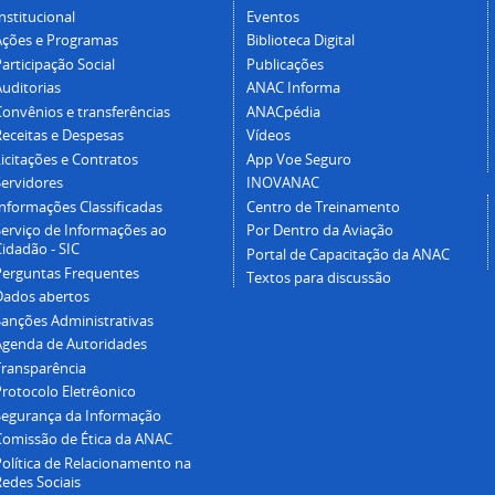
nstitucional
Eventos
Ações e Programas
Biblioteca Digital
articipação Social
Publicações
Auditorias
ANAC Informa
Convênios e transferências
ANACpédia
Receitas e Despesas
Vídeos
icitações e Contratos
App Voe Seguro
Servidores
INOVANAC
Informações Classificadas
Centro de Treinamento
Serviço de Informações ao
Por Dentro da Aviação
idadão - SIC
Portal de Capacitação da ANAC
Perguntas Frequentes
Textos para discussão
Dados abertos
Sanções Administrativas
Agenda de Autoridades
Transparência
Protocolo Eletrêonico
Segurança da Informação
Comissão de Ética da ANAC
Política de Relacionamento na
Redes Sociais