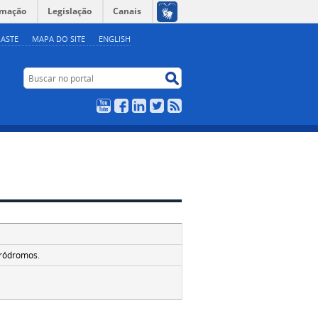
rmação
Legislação
Canais
ASTE
MAPA DO SITE
ENGLISH
Buscar no portal
Buscar no portal
YouTube
Facebook
LinkedIn
Twitter
RSS
eródromos.