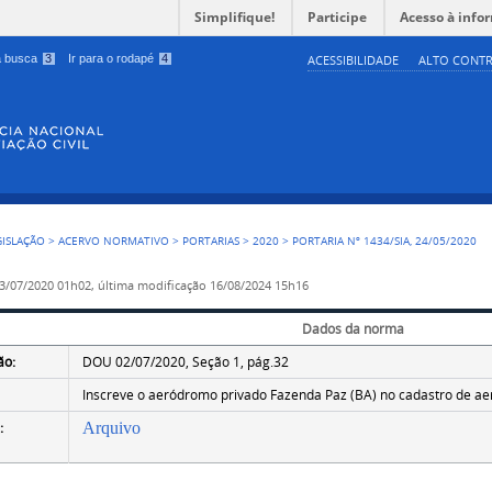
Simplifique!
Participe
Acesso à info
 a busca
3
Ir para o rodapé
4
ACESSIBILIDADE
ALTO CONTR
GISLAÇÃO
>
ACERVO NORMATIVO
>
PORTARIAS
>
2020
>
PORTARIA Nº 1434/SIA, 24/05/2020
3/07/2020 01h02,
última modificação
16/08/2024 15h16
Dados da norma
ão:
DOU 02/07/2020, Seção 1, pág.32
Inscreve o aeródromo privado Fazenda Paz (BA) no cadastro de a
:
Arquivo