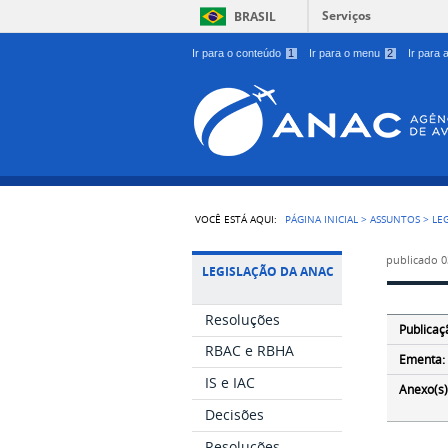
Serviços
BRASIL
Ir para o conteúdo
1
Ir para o menu
2
Ir para
VOCÊ ESTÁ AQUI:
PÁGINA INICIAL
>
ASSUNTOS
>
LE
publicado
0
LEGISLAÇÃO DA ANAC
Resoluções
Publicaç
RBAC e RBHA
Ementa:
IS e IAC
Anexo(s)
Decisões
Resoluções