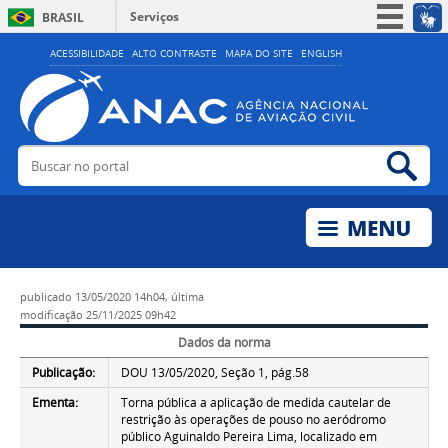
Serviços
BRASIL
Simplifique!
ACESSIBILIDADE
ALTO CONTRASTE
MAPA DO SITE
ENGLISH
Participe
Acesso à informação
Legislação
Buscar no portal
Bus
Canais
publicado
13/05/2020 14h04,
última
modificação
25/11/2025 09h42
Dados da norma
Publicação:
DOU 13/05/2020, Seção 1, pág.58
Ementa:
Torna pública a aplicação de medida cautelar de
restrição às operações de pouso no aeródromo
público Aguinaldo Pereira Lima, localizado em