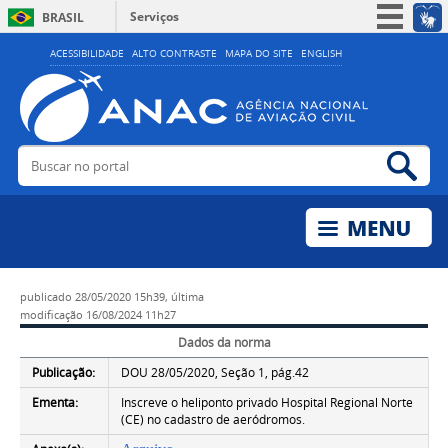
Serviços
BRASIL
Simplifique!
ACESSIBILIDADE
ALTO CONTRASTE
MAPA DO SITE
ENGLISH
Participe
Acesso à informação
Legislação
Buscar no portal
Bus
Canais
publicado
28/05/2020 15h39,
última
modificação
16/08/2024 11h27
Dados da norma
Publicação:
DOU 28/05/2020, Seção 1, pág.42
Ementa:
Inscreve o heliponto privado Hospital Regional Norte
(CE) no cadastro de aeródromos.