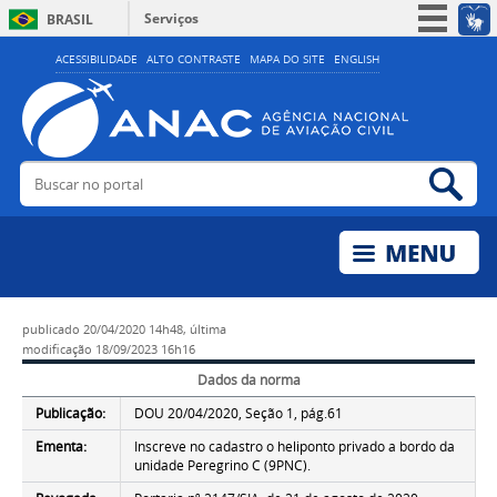
Serviços
BRASIL
Simplifique!
ACESSIBILIDADE
ALTO CONTRASTE
MAPA DO SITE
ENGLISH
Participe
Acesso à informação
Legislação
Buscar no portal
Bus
Canais
publicado
20/04/2020 14h48,
última
modificação
18/09/2023 16h16
Dados da norma
Publicação:
DOU 20/04/2020, Seção 1, pág.61
Ementa:
Inscreve no cadastro o heliponto privado a bordo da
unidade Peregrino C (9PNC).