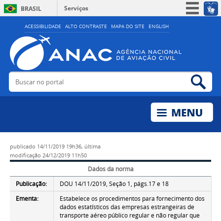
Serviços
BRASIL
Simplifique!
ACESSIBILIDADE
ALTO CONTRASTE
MAPA DO SITE
ENGLISH
Participe
Acesso à informação
Legislação
Buscar no portal
Bus
Canais
publicado
14/11/2019 19h36,
última
modificação
24/12/2019 11h50
Dados da norma
Publicação:
DOU 14/11/2019, Seção 1, págs.17 e 18
Ementa:
Estabelece os procedimentos para fornecimento dos
dados estatísticos das empresas estrangeiras de
transporte aéreo público regular e não regular que