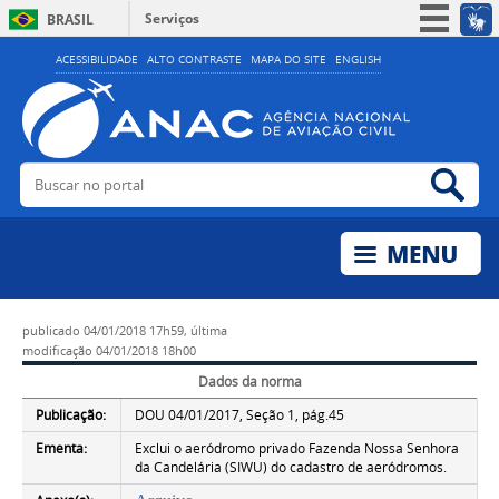
Serviços
BRASIL
Simplifique!
ACESSIBILIDADE
ALTO CONTRASTE
MAPA DO SITE
ENGLISH
Participe
Acesso à informação
Legislação
Buscar no portal
Bus
Canais
publicado
04/01/2018 17h59,
última
modificação
04/01/2018 18h00
Dados da norma
Publicação:
DOU 04/01/2017, Seção 1, pág.45
Ementa:
Exclui o aeródromo privado Fazenda Nossa Senhora
da Candelária (SIWU) do cadastro de aeródromos.