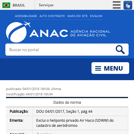
Serviços
BRASIL
Simplifique!
ACESSIBILIDADE
ALTO CONTRASTE
MAPA DO SITE
ENGLISH
Participe
Acesso à informação
Legislação
Buscar no portal
Bus
Canais
publicado
04/01/2018 16h34,
última
modificação
04/01/2018 16h34
Dados da norma
Publicação:
DOU 04/01/2017, Seção 1, pág.44
Ementa:
Exclui o heliponto privado Air Haco (SDWW) do
cadastro de aeródromos.