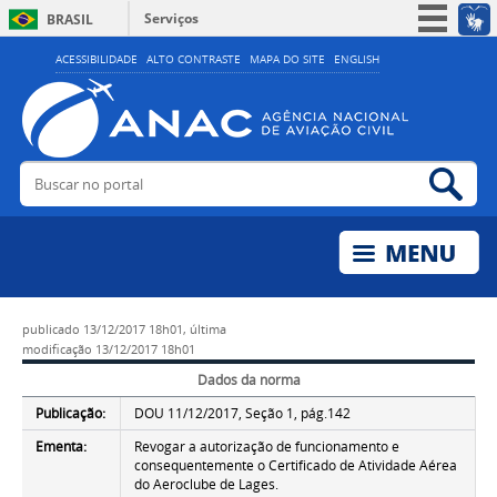
Serviços
BRASIL
Simplifique!
ACESSIBILIDADE
ALTO CONTRASTE
MAPA DO SITE
ENGLISH
Participe
Acesso à informação
Legislação
Buscar no portal
Bus
Canais
publicado
13/12/2017 18h01,
última
modificação
13/12/2017 18h01
Dados da norma
Publicação:
DOU 11/12/2017, Seção 1, pág.142
Ementa:
Revogar a autorização de funcionamento e
consequentemente o Certificado de Atividade Aérea
do Aeroclube de Lages.