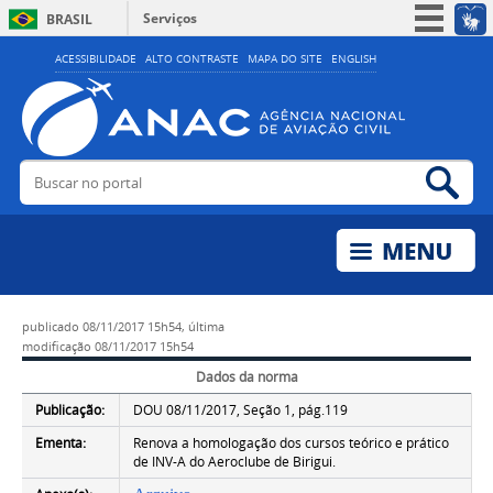
Serviços
BRASIL
Simplifique!
ACESSIBILIDADE
ALTO CONTRASTE
MAPA DO SITE
ENGLISH
Participe
Acesso à informação
Legislação
Buscar no portal
Bus
Canais
publicado
08/11/2017 15h54,
última
modificação
08/11/2017 15h54
Dados da norma
Publicação:
DOU 08/11/2017, Seção 1, pág.119
Ementa:
Renova a homologação dos cursos teórico e prático
de INV-A do Aeroclube de Birigui.