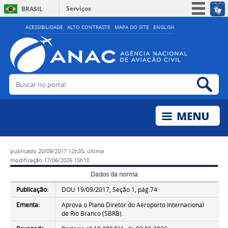
Serviços
BRASIL
Simplifique!
ACESSIBILIDADE
ALTO CONTRASTE
MAPA DO SITE
ENGLISH
Participe
Acesso à informação
Legislação
Buscar no portal
Bus
Canais
publicado
20/09/2017 12h35,
última
modificação
17/06/2026 15h10
Dados da norma
Publicação:
DOU 19/09/2017, Seção 1, pág.74
Ementa:
Aprova o Plano Diretor do Aeroporto Internacional
de Rio Branco (SBRB).