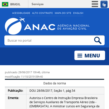
Serviços
BRASIL
Simplifique!
ACESSIBILIDADE
ALTO CONTRASTE
MAPA DO SITE
ENGLISH
Participe
Acesso à informação
Legislação
Buscar no portal
Bus
Canais
publicado
29/06/2017 10h46,
última
modificação
11/10/2019 09h40
Dados da norma
Publicação:
DOU 28/06/2017, Seção 1, pág.54
Ementa:
Autoriza o Centro de Instrução Empresa Brasileira
de Serviços Auxiliares de Transporte Aéreo Ltda -
(EMBRASATA). A ministrar cursos em Segurança da