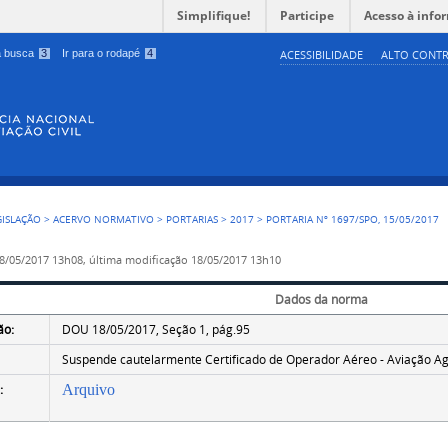
Simplifique!
Participe
Acesso à info
 a busca
3
Ir para o rodapé
4
ACESSIBILIDADE
ALTO CONTR
GISLAÇÃO
>
ACERVO NORMATIVO
>
PORTARIAS
>
2017
>
PORTARIA Nº 1697/SPO, 15/05/2017
8/05/2017 13h08,
última modificação
18/05/2017 13h10
Dados da norma
ão:
DOU 18/05/2017, Seção 1, pág.95
Suspende cautelarmente Certificado de Operador Aéreo - Aviação Agr
:
Arquivo