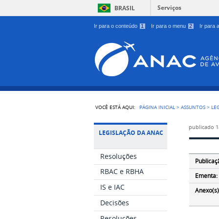
Serviços
BRASIL
Ir para o conteúdo
1
Ir para o menu
2
Ir para
VOCÊ ESTÁ AQUI:
PÁGINA INICIAL
>
ASSUNTOS
>
LE
publicado
1
LEGISLAÇÃO DA ANAC
Resoluções
Publicaç
RBAC e RBHA
Ementa:
IS e IAC
Anexo(s)
Decisões
Resoluções