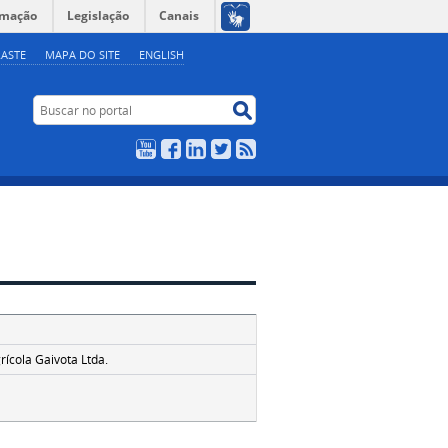
rmação
Legislação
Canais
ASTE
MAPA DO SITE
ENGLISH
Buscar no portal
Buscar no portal
YouTube
Facebook
LinkedIn
Twitter
RSS
ícola Gaivota Ltda.