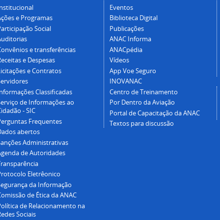
nstitucional
Eventos
Ações e Programas
Biblioteca Digital
articipação Social
Publicações
Auditorias
ANAC Informa
Convênios e transferências
ANACpédia
Receitas e Despesas
Vídeos
icitações e Contratos
App Voe Seguro
Servidores
INOVANAC
Informações Classificadas
Centro de Treinamento
Serviço de Informações ao
Por Dentro da Aviação
idadão - SIC
Portal de Capacitação da ANAC
Perguntas Frequentes
Textos para discussão
Dados abertos
Sanções Administrativas
Agenda de Autoridades
Transparência
Protocolo Eletrêonico
Segurança da Informação
Comissão de Ética da ANAC
Política de Relacionamento na
Redes Sociais