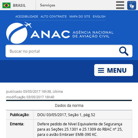
Serviços
BRASIL
Simplifique!
ACESSIBILIDADE
ALTO CONTRASTE
MAPA DO SITE
ENGLISH
Participe
Acesso à informação
Legislação
Buscar no portal
Bus
Canais
publicado
03/05/2017 16h38,
última
modificação
03/05/2017 16h40
Dados da norma
Publicação:
DOU 03/05/2017, Seção 1, pág.52
Ementa:
Defere pedido de Nível Equivalente de Segurança
para as Seções 25.1301 e 25.1309 do RBAC nº 25,
para o avião Embraer EMB-390 KC.