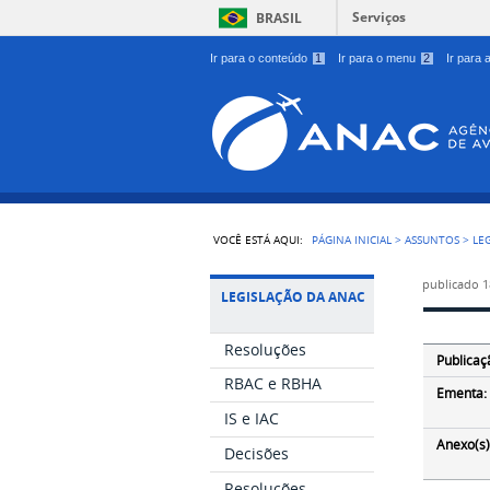
Serviços
BRASIL
Ir para o conteúdo
1
Ir para o menu
2
Ir para
VOCÊ ESTÁ AQUI:
PÁGINA INICIAL
>
ASSUNTOS
>
LE
publicado
1
LEGISLAÇÃO DA ANAC
Resoluções
Publicaç
RBAC e RBHA
Ementa:
IS e IAC
Anexo(s)
Decisões
Resoluções