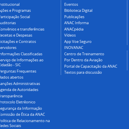
nstitucional
Eventos
Ações e Programas
Biblioteca Digital
articipação Social
Publicações
Auditorias
ANAC Informa
Convênios e transferências
ANACpédia
Receitas e Despesas
Vídeos
icitações e Contratos
App Voe Seguro
Servidores
INOVANAC
Informações Classificadas
Centro de Treinamento
Serviço de Informações ao
Por Dentro da Aviação
idadão - SIC
Portal de Capacitação da ANAC
Perguntas Frequentes
Textos para discussão
Dados abertos
Sanções Administrativas
Agenda de Autoridades
Transparência
Protocolo Eletrêonico
Segurança da Informação
Comissão de Ética da ANAC
Política de Relacionamento na
Redes Sociais