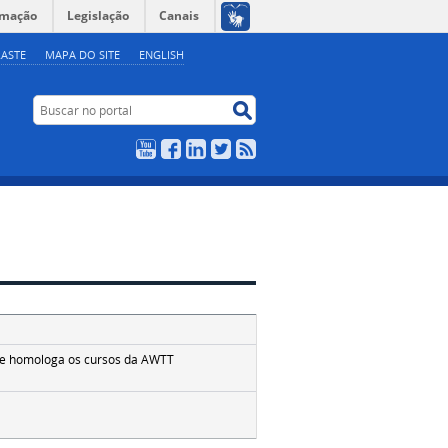
rmação
Legislação
Canais
ASTE
MAPA DO SITE
ENGLISH
Buscar no portal
Buscar no portal
YouTube
Facebook
LinkedIn
Twitter
RSS
s e homologa os cursos da AWTT