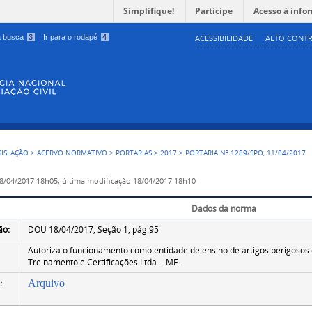
Simplifique!
Participe
Acesso à info
 a busca
3
Ir para o rodapé
4
ACESSIBILIDADE
ALTO CONTR
GISLAÇÃO
>
ACERVO NORMATIVO
>
PORTARIAS
>
2017
>
PORTARIA Nº 1289/SPO, 11/04/2017
8/04/2017 18h05,
última modificação
18/04/2017 18h10
Dados da norma
ão:
DOU 18/04/2017, Seção 1, pág.95
Autoriza o funcionamento como entidade de ensino de artigos perigoso
Treinamento e Certificações Ltda. - ME.
:
Arquivo