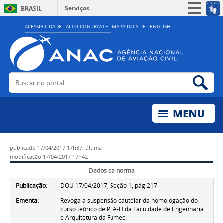
Serviços
BRASIL
Simplifique!
ACESSIBILIDADE
ALTO CONTRASTE
MAPA DO SITE
ENGLISH
Participe
Acesso à informação
Legislação
Buscar no portal
Bus
Canais
publicado
17/04/2017 17h37,
última
modificação
17/04/2017 17h42
Dados da norma
Publicação:
DOU 17/04/2017, Seção 1, pág.217
Ementa:
Revoga a suspensão cautelar da homologação do
curso teórico de PLA-H da Faculdade de Engenharia
e Arquitetura da Fumec.