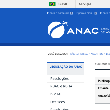
Serviços
BRASIL
Ir para o conteúdo
1
Ir para o menu
2
Ir para
VOCÊ ESTÁ AQUI:
PÁGINA INICIAL
>
ASSUNTOS
>
LE
publicado
0
LEGISLAÇÃO DA ANAC
Resoluções
Publicaç
RBAC e RBHA
Ementa:
IS e IAC
Anexo(s)
Decisões
Resoluções