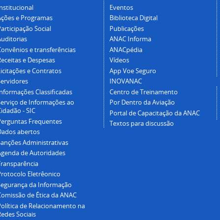
nstitucional
Eventos
Ações e Programas
Biblioteca Digital
articipação Social
Publicações
Auditorias
ANAC Informa
Convênios e transferências
ANACpédia
Receitas e Despesas
Vídeos
icitações e Contratos
App Voe Seguro
Servidores
INOVANAC
Informações Classificadas
Centro de Treinamento
Serviço de Informações ao
Por Dentro da Aviação
idadão - SIC
Portal de Capacitação da ANAC
Perguntas Frequentes
Textos para discussão
Dados abertos
Sanções Administrativas
Agenda de Autoridades
Transparência
Protocolo Eletrêonico
Segurança da Informação
Comissão de Ética da ANAC
Política de Relacionamento na
Redes Sociais