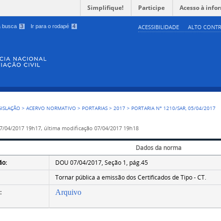
Simplifique!
Participe
Acesso à info
 a busca
3
Ir para o rodapé
4
ACESSIBILIDADE
ALTO CONTR
GISLAÇÃO
>
ACERVO NORMATIVO
>
PORTARIAS
>
2017
>
PORTARIA Nº 1210/SAR, 05/04/2017
7/04/2017 19h17,
última modificação
07/04/2017 19h18
Dados da norma
ão:
DOU 07/04/2017, Seção 1, pág.45
Tornar pública a emissão dos Certificados de Tipo - CT.
:
Arquivo