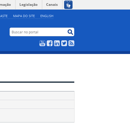
rmação
Legislação
Canais
ASTE
MAPA DO SITE
ENGLISH
Buscar no portal
Buscar no portal
YouTube
Facebook
LinkedIn
Twitter
RSS