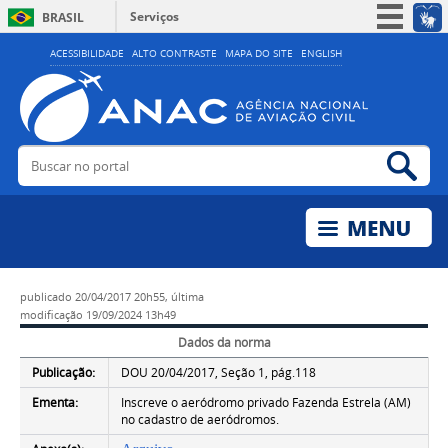
Serviços
BRASIL
Simplifique!
ACESSIBILIDADE
ALTO CONTRASTE
MAPA DO SITE
ENGLISH
Participe
Acesso à informação
Legislação
Buscar no portal
Bus
Canais
publicado
20/04/2017 20h55,
última
modificação
19/09/2024 13h49
Dados da norma
Publicação:
DOU 20/04/2017, Seção 1, pág.118
Ementa:
Inscreve o aeródromo privado Fazenda Estrela (AM)
no cadastro de aeródromos.