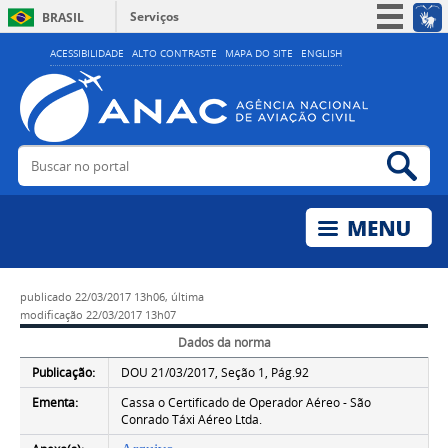
Serviços
BRASIL
Simplifique!
ACESSIBILIDADE
ALTO CONTRASTE
MAPA DO SITE
ENGLISH
Participe
Acesso à informação
Legislação
Buscar no portal
Bus
Canais
publicado
22/03/2017 13h06,
última
modificação
22/03/2017 13h07
Dados da norma
Publicação:
DOU 21/03/2017, Seção 1, Pág.92
Ementa:
Cassa o Certificado de Operador Aéreo - São
Conrado Táxi Aéreo Ltda.