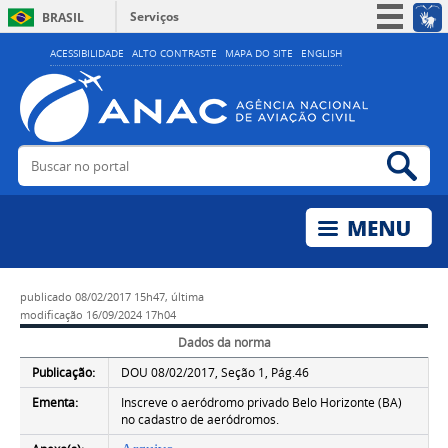
Serviços
BRASIL
Simplifique!
ACESSIBILIDADE
ALTO CONTRASTE
MAPA DO SITE
ENGLISH
Participe
Acesso à informação
Legislação
Buscar no portal
Bus
Canais
publicado
08/02/2017 15h47,
última
modificação
16/09/2024 17h04
Dados da norma
Publicação:
DOU 08/02/2017, Seção 1, Pág.46
Ementa:
Inscreve o aeródromo privado Belo Horizonte (BA)
no cadastro de aeródromos.