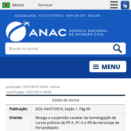
Serviços
BRASIL
Simplifique!
ACESSIBILIDADE
ALTO CONTRASTE
MAPA DO SITE
ENGLISH
Participe
Acesso à informação
Legislação
Buscar no portal
Bus
Canais
publicado
12/07/2016 10h47,
última
modificação
12/07/2016 16h55
Dados da norma
Publicação:
DOU 04/07/2016, Seção 1, Pág.96
Ementa:
Revoga a suspensão cautelar da homologação de
cursos práticos de PP-A, PC-A e IFR do Aeroclube de
Fernandópolis.