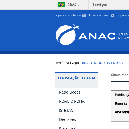
Serviços
BRASIL
Ir para o conteúdo
1
Ir para o menu
2
Ir para
VOCÊ ESTÁ AQUI:
PÁGINA INICIAL
>
ASSUNTOS
>
LE
última modi
LEGISLAÇÃO DA ANAC
Resoluções
Publicaç
RBAC e RBHA
Ementa:
IS e IAC
Anexo(s)
Decisões
Resoluções