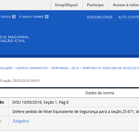
Simplifique!
Participe
Acesso à info
 a busca
3
Ir para o rodapé
4
ACESSIBILIDADE
ALTO CONTR
GISLAÇÃO
>
ACERVO NORMATIVO
>
PORTARIAS
>
2016
>
PORTARIA Nº 0530/SAR DE 09/03/201
ficação
29/03/2016 00h51
Dados da norma
ão:
DOU 10/03/2016, Seção 1, Pág.6
Defere pedido de Nível Equivalente de Segurança para a seção 25.671, 
:
Arquivo