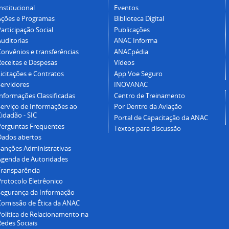
nstitucional
Eventos
Ações e Programas
Biblioteca Digital
articipação Social
Publicações
Auditorias
ANAC Informa
Convênios e transferências
ANACpédia
Receitas e Despesas
Vídeos
icitações e Contratos
App Voe Seguro
Servidores
INOVANAC
Informações Classificadas
Centro de Treinamento
Serviço de Informações ao
Por Dentro da Aviação
idadão - SIC
Portal de Capacitação da ANAC
Perguntas Frequentes
Textos para discussão
Dados abertos
Sanções Administrativas
Agenda de Autoridades
Transparência
Protocolo Eletrêonico
Segurança da Informação
Comissão de Ética da ANAC
Política de Relacionamento na
Redes Sociais