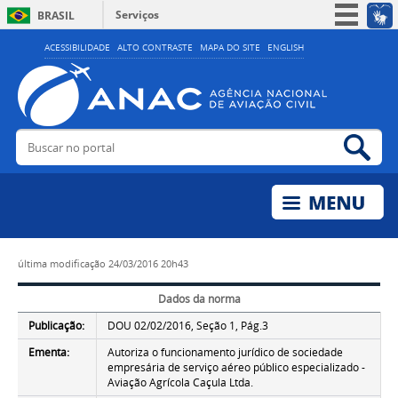
Serviços
BRASIL
Simplifique!
ACESSIBILIDADE
ALTO CONTRASTE
MAPA DO SITE
ENGLISH
Participe
Acesso à informação
Legislação
Buscar no portal
Bus
Canais
última modificação
24/03/2016 20h43
Dados da norma
Publicação:
DOU 02/02/2016, Seção 1, Pág.3
Ementa:
Autoriza o funcionamento jurídico de sociedade
empresária de serviço aéreo público especializado -
Aviação Agrícola Caçula Ltda.