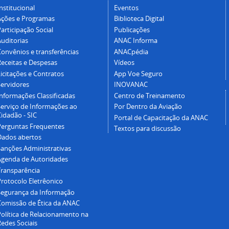
nstitucional
Eventos
Ações e Programas
Biblioteca Digital
articipação Social
Publicações
Auditorias
ANAC Informa
Convênios e transferências
ANACpédia
Receitas e Despesas
Vídeos
icitações e Contratos
App Voe Seguro
Servidores
INOVANAC
Informações Classificadas
Centro de Treinamento
Serviço de Informações ao
Por Dentro da Aviação
idadão - SIC
Portal de Capacitação da ANAC
Perguntas Frequentes
Textos para discussão
Dados abertos
Sanções Administrativas
Agenda de Autoridades
Transparência
Protocolo Eletrêonico
Segurança da Informação
Comissão de Ética da ANAC
Política de Relacionamento na
Redes Sociais