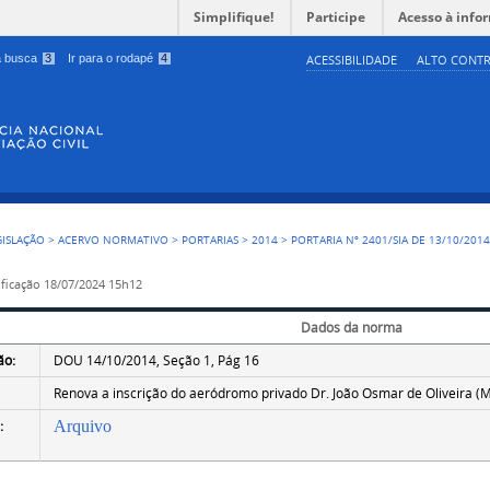
Simplifique!
Participe
Acesso à info
 a busca
3
Ir para o rodapé
4
ACESSIBILIDADE
ALTO CONTR
GISLAÇÃO
>
ACERVO NORMATIVO
>
PORTARIAS
>
2014
>
PORTARIA Nº 2401/SIA DE 13/10/201
ficação
18/07/2024 15h12
Dados da norma
ão:
DOU 14/10/2014, Seção 1, Pág 16
Renova a inscrição do aeródromo privado Dr. João Osmar de Oliveira (
:
Arquivo