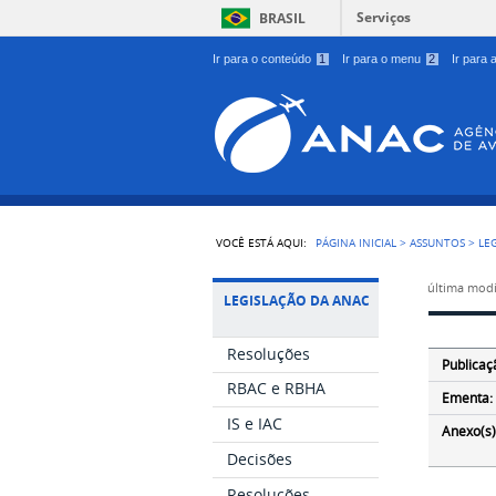
Serviços
BRASIL
Ir para o conteúdo
1
Ir para o menu
2
Ir para
VOCÊ ESTÁ AQUI:
PÁGINA INICIAL
>
ASSUNTOS
>
LE
última modi
LEGISLAÇÃO DA ANAC
Resoluções
Publicaç
RBAC e RBHA
Ementa:
IS e IAC
Anexo(s)
Decisões
Resoluções