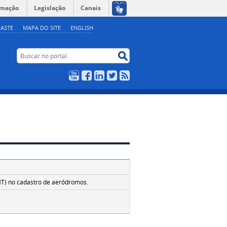
rmação
Legislação
Canais
ASTE
MAPA DO SITE
ENGLISH
Buscar no portal
Buscar no portal
YouTube
Facebook
LinkedIn
Twitter
RSS
4
MT) no cadastro de aeródromos.