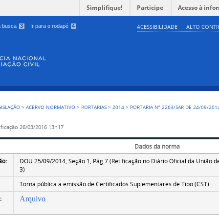
Simplifique!
Participe
Acesso à info
 a busca
3
Ir para o rodapé
4
ACESSIBILIDADE
ALTO CONTR
GISLAÇÃO
>
ACERVO NORMATIVO
>
PORTARIAS
>
2014
>
PORTARIA Nº 2263/SAR DE 24/09/201
ficação
26/03/2016 13h17
Dados da norma
ão:
DOU 25/09/2014, Seção 1, Pág 7 (Retificação no Diário Oficial da União 
3)
Torna pública a emissão de Certificados Suplementares de Tipo (CST).
:
Arquivo