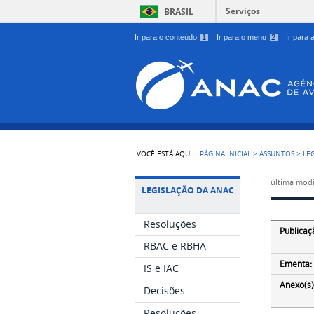
Serviços
BRASIL
Ir para o conteúdo
1
Ir para o menu
2
Ir para
VOCÊ ESTÁ AQUI:
PÁGINA INICIAL
>
ASSUNTOS
>
LE
última modi
LEGISLAÇÃO DA ANAC
Resoluções
Publicaç
RBAC e RBHA
Ementa:
IS e IAC
Anexo(s)
Decisões
Resoluções