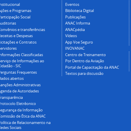
nstitucional
Eventos
Ações e Programas
Biblioteca Digital
articipação Social
Publicações
Auditorias
ANAC Informa
Convênios e transferências
ANACpédia
Receitas e Despesas
Vídeos
icitações e Contratos
App Voe Seguro
Servidores
INOVANAC
Informações Classificadas
Centro de Treinamento
Serviço de Informações ao
Por Dentro da Aviação
idadão - SIC
Portal de Capacitação da ANAC
Perguntas Frequentes
Textos para discussão
Dados abertos
Sanções Administrativas
Agenda de Autoridades
Transparência
Protocolo Eletrêonico
Segurança da Informação
Comissão de Ética da ANAC
Política de Relacionamento na
Redes Sociais