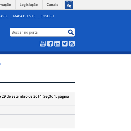
rmação
Legislação
Canais
ASTE
MAPA DO SITE
ENGLISH
Buscar no portal
Buscar no portal
YouTube
Facebook
LinkedIn
Twitter
RSS
4
de 29 de setembro de 2014, Seção 1, página