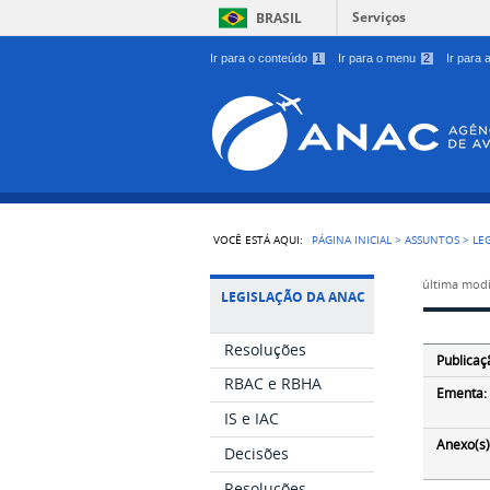
Serviços
BRASIL
Ir para o conteúdo
1
Ir para o menu
2
Ir para
VOCÊ ESTÁ AQUI:
PÁGINA INICIAL
>
ASSUNTOS
>
LE
última modi
LEGISLAÇÃO DA ANAC
Resoluções
Publicaç
RBAC e RBHA
Ementa:
IS e IAC
Anexo(s)
Decisões
Resoluções