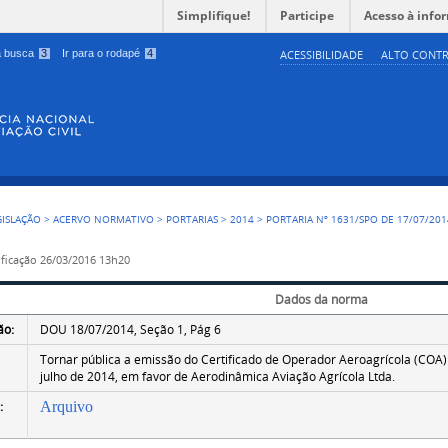
Simplifique!
Participe
Acesso à info
 a busca
3
Ir para o rodapé
4
ACESSIBILIDADE
ALTO CONTR
GISLAÇÃO
>
ACERVO NORMATIVO
>
PORTARIAS
>
2014
>
PORTARIA Nº 1631/SPO DE 17/07/201
ficação
26/03/2016 13h20
Dados da norma
ão:
DOU 18/07/2014, Seção 1, Pág 6
Tornar pública a emissão do Certificado de Operador Aeroagrícola (COA)
julho de 2014, em favor de Aerodinâmica Aviação Agrícola Ltda.
:
Arquivo