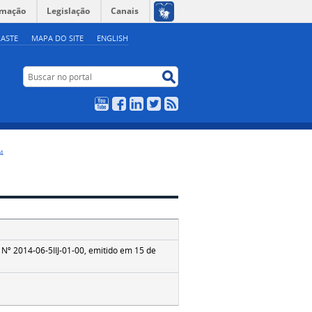
rmação
Legislação
Canais
ASTE
MAPA DO SITE
ENGLISH
Buscar no portal
Buscar no portal
YouTube
Facebook
LinkedIn
Twitter
RSS
4
 Nº 2014-06-5IIJ-01-00, emitido em 15 de