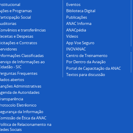
nstitucional
Eventos
Ações e Programas
Biblioteca Digital
articipação Social
Publicações
Auditorias
ANAC Informa
Convênios e transferências
ANACpédia
Receitas e Despesas
Vídeos
icitações e Contratos
App Voe Seguro
Servidores
INOVANAC
Informações Classificadas
Centro de Treinamento
Serviço de Informações ao
Por Dentro da Aviação
idadão - SIC
Portal de Capacitação da ANAC
Perguntas Frequentes
Textos para discussão
Dados abertos
Sanções Administrativas
Agenda de Autoridades
Transparência
Protocolo Eletrêonico
Segurança da Informação
Comissão de Ética da ANAC
Política de Relacionamento na
Redes Sociais