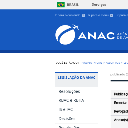
Serviços
BRASIL
Ir para o conteúdo
1
Ir para o menu
2
Ir para
VOCÊ ESTÁ AQUI:
PÁGINA INICIAL
>
ASSUNTOS
>
LE
publicado
2
LEGISLAÇÃO DA ANAC
Resoluções
Publicaç
RBAC e RBHA
Ementa:
IS e IAC
Revogad
Decisões
Anexo(s)
Resoluções