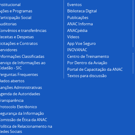
nstitucional
Eventos
Ações e Programas
Biblioteca Digital
articipação Social
Publicações
Auditorias
ANAC Informa
Convênios e transferências
ANACpédia
Receitas e Despesas
Vídeos
icitações e Contratos
App Voe Seguro
Servidores
INOVANAC
Informações Classificadas
Centro de Treinamento
Serviço de Informações ao
Por Dentro da Aviação
idadão - SIC
Portal de Capacitação da ANAC
Perguntas Frequentes
Textos para discussão
Dados abertos
Sanções Administrativas
Agenda de Autoridades
Transparência
Protocolo Eletrêonico
Segurança da Informação
Comissão de Ética da ANAC
Política de Relacionamento na
Redes Sociais