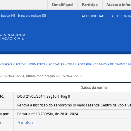
Simplifique!
Participe
Acesso à info
 a busca
3
Ir para o rodapé
4
ACESSIBILIDADE
ALTO CONTR
GISLAÇÃO
>
ACERVO NORMATIVO
>
PORTARIAS
>
2014
>
PORTARIA Nº 1184/SIA DE 09/05/201
7/02/2024 16h51,
última modificação
27/02/2024 16h52
Dados da norma
ão:
DOU 21/05/2014, Seção 1, Pág 9
Renova a inscrição do aeródromo privado Fazenda Centro de Vôo a Ve
a por:
Portaria nº 13.739/SIA, de 28.01.2024
:
Arquivo