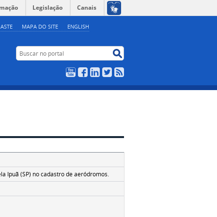
rmação
Legislação
Canais
ASTE
MAPA DO SITE
ENGLISH
Buscar no portal
Buscar no portal
YouTube
Facebook
LinkedIn
Twitter
RSS
4
la Ipuã (SP) no cadastro de aeródromos.