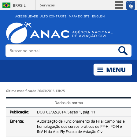
Serviços
BRASIL
Simplifique!
ACESSIBILIDADE
ALTO CONTRASTE
MAPA DO SITE
ENGLISH
Participe
Acesso à informação
Legislação
Buscar no portal
Bus
Canais
última modificação
26/03/2016 13h25
Dados da norma
Publicação:
DOU 03/02/2014, Seção 1, pág. 11
Ementa:
Autorização de Funcionamento da Filial Campinas e
homologação dos cursos práticos de PP-H, PC-H e
INV-H da Abc Fly Escola de Aviação Civil.