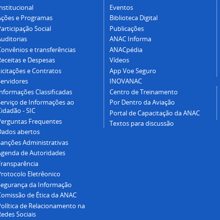
nstitucional
Eventos
Ações e Programas
Biblioteca Digital
articipação Social
Publicações
Auditorias
ANAC Informa
Convênios e transferências
ANACpédia
Receitas e Despesas
Vídeos
icitações e Contratos
App Voe Seguro
Servidores
INOVANAC
Informações Classificadas
Centro de Treinamento
Serviço de Informações ao
Por Dentro da Aviação
idadão - SIC
Portal de Capacitação da ANAC
Perguntas Frequentes
Textos para discussão
Dados abertos
Sanções Administrativas
Agenda de Autoridades
Transparência
Protocolo Eletrêonico
Segurança da Informação
Comissão de Ética da ANAC
Política de Relacionamento na
Redes Sociais