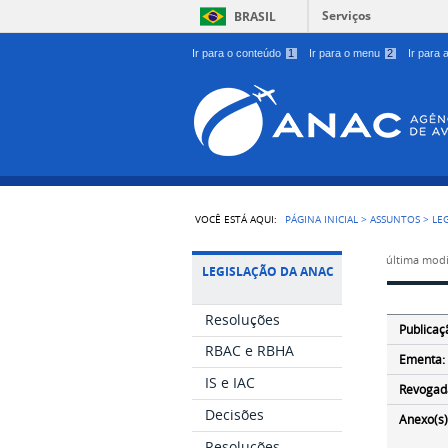
Serviços
BRASIL
Ir para o conteúdo
1
Ir para o menu
2
Ir para
VOCÊ ESTÁ AQUI:
PÁGINA INICIAL
>
ASSUNTOS
>
LE
última modi
LEGISLAÇÃO DA ANAC
Resoluções
Publicaç
RBAC e RBHA
Ementa:
IS e IAC
Revogad
Decisões
Anexo(s)
Resoluções