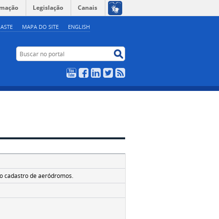
rmação
Legislação
Canais
ASTE
MAPA DO SITE
ENGLISH
Buscar no portal
Buscar no portal
YouTube
Facebook
LinkedIn
Twitter
RSS
3
no cadastro de aeródromos.