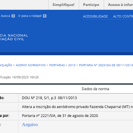
Simplifique!
Participe
Acesso à info
 a busca
3
Ir para o rodapé
4
ACESSIBILIDADE
ALTO CONTR
GISLAÇÃO
>
ACERVO NORMATIVO
>
PORTARIAS
>
2013
>
PORTARIA Nº 2920/SIA DE 06/11/201
ficação
18/09/2023 16h26
Dados da norma
ão:
DOU Nº 218, S/1, p.3 08/11/2013
Altera a inscrição do aeródromo privado Fazenda Chaparral (MT) 
a por:
Portaria nº 2221/SIA, de 31 de agosto de 2020.
:
Arquivo