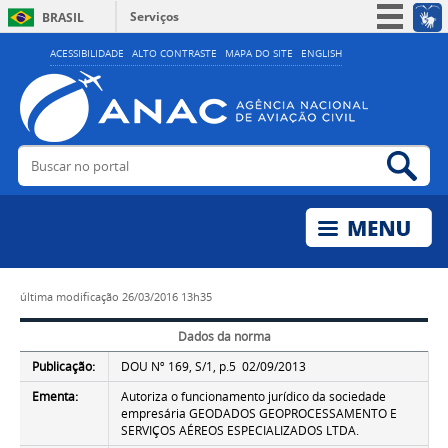
Serviços
BRASIL
Simplifique!
ACESSIBILIDADE
ALTO CONTRASTE
MAPA DO SITE
ENGLISH
Participe
Acesso à informação
Legislação
Buscar no portal
Bus
Canais
última modificação
26/03/2016 13h35
Dados da norma
Publicação:
DOU Nº 169, S/1, p.5 02/09/2013
Ementa:
Autoriza o funcionamento jurídico da sociedade
empresária GEODADOS GEOPROCESSAMENTO E
SERVIÇOS AÉREOS ESPECIALIZADOS LTDA.