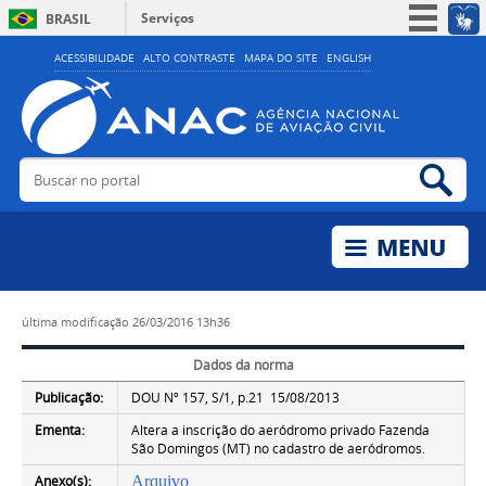
Serviços
BRASIL
Simplifique!
ACESSIBILIDADE
ALTO CONTRASTE
MAPA DO SITE
ENGLISH
Participe
Acesso à informação
Legislação
Buscar no portal
Bus
Canais
última modificação
26/03/2016 13h36
Dados da norma
Publicação:
DOU Nº 157, S/1, p.21 15/08/2013
Ementa:
Altera a inscrição do aeródromo privado Fazenda
São Domingos (MT) no cadastro de aeródromos.
Anexo(s):
Arquivo