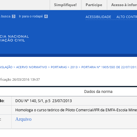
Simplifique!
Participe
Acesso à info
 a busca
3
Ir para o rodapé
4
ACESSIBILIDADE
ALTO CONTR
GISLAÇÃO
>
ACERVO NORMATIVO
>
PORTARIAS
>
2013
>
PORTARIA Nº 1905/SSO DE 22/07/201
ficação
26/03/2016 13h37
Dados da norma
ão:
DOU Nº 140, S/1, p.5 23/07/2013
Homologa o curso teórico de Piloto Comercial/IFR da EMFA-Escola Min
:
Arquivo