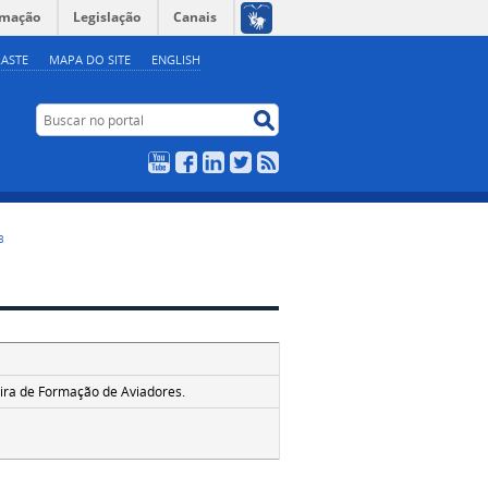
rmação
Legislação
Canais
ASTE
MAPA DO SITE
ENGLISH
Buscar no portal
Buscar no portal
YouTube
Facebook
LinkedIn
Twitter
RSS
3
eira de Formação de Aviadores.