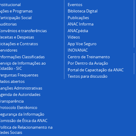
nstitucional
Eventos
Ações e Programas
Biblioteca Digital
articipação Social
Publicações
Auditorias
ANAC Informa
Convênios e transferências
ANACpédia
Receitas e Despesas
Vídeos
icitações e Contratos
App Voe Seguro
Servidores
INOVANAC
Informações Classificadas
Centro de Treinamento
Serviço de Informações ao
Por Dentro da Aviação
idadão - SIC
Portal de Capacitação da ANAC
Perguntas Frequentes
Textos para discussão
Dados abertos
Sanções Administrativas
Agenda de Autoridades
Transparência
Protocolo Eletrêonico
Segurança da Informação
Comissão de Ética da ANAC
Política de Relacionamento na
Redes Sociais