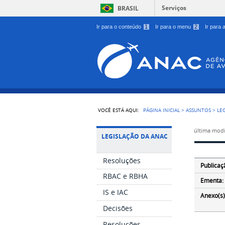
Serviços
BRASIL
Ir para o conteúdo
1
Ir para o menu
2
Ir para
VOCÊ ESTÁ AQUI:
PÁGINA INICIAL
>
ASSUNTOS
>
LE
última modi
LEGISLAÇÃO DA ANAC
Resoluções
Publicaç
RBAC e RBHA
Ementa:
IS e IAC
Anexo(s)
Decisões
Resoluções