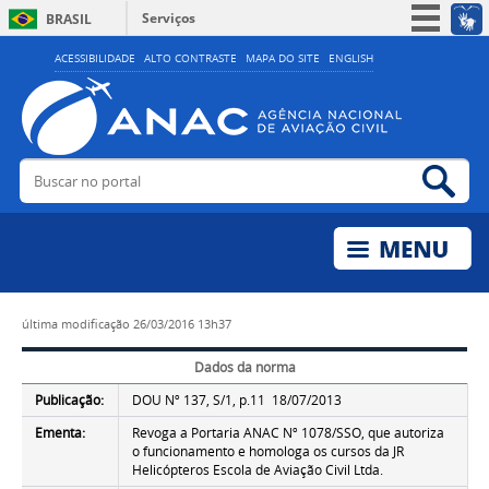
Serviços
BRASIL
Simplifique!
ACESSIBILIDADE
ALTO CONTRASTE
MAPA DO SITE
ENGLISH
Participe
Acesso à informação
Legislação
Buscar no portal
Bus
Canais
última modificação
26/03/2016 13h37
Dados da norma
Publicação:
DOU Nº 137, S/1, p.11 18/07/2013
Ementa:
Revoga a Portaria ANAC Nº 1078/SSO, que autoriza
o funcionamento e homologa os cursos da JR
Helicópteros Escola de Aviação Civil Ltda.