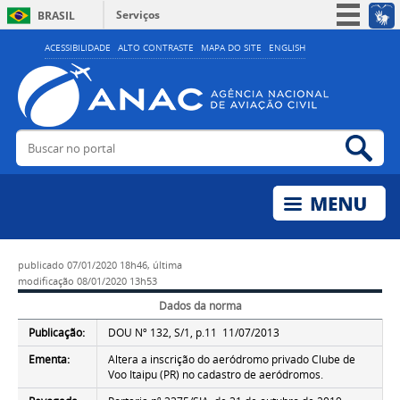
Serviços
BRASIL
Simplifique!
ACESSIBILIDADE
ALTO CONTRASTE
MAPA DO SITE
ENGLISH
Participe
Acesso à informação
Legislação
Buscar no portal
Bus
Canais
publicado
07/01/2020 18h46,
última
modificação
08/01/2020 13h53
Dados da norma
Publicação:
DOU Nº 132, S/1, p.11 11/07/2013
Ementa:
Altera a inscrição do aeródromo privado Clube de
Voo Itaipu (PR) no cadastro de aeródromos.