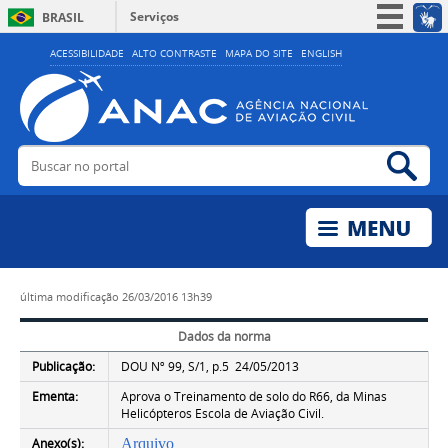
Serviços
BRASIL
Simplifique!
ACESSIBILIDADE
ALTO CONTRASTE
MAPA DO SITE
ENGLISH
Participe
Acesso à informação
Legislação
Buscar no portal
Bus
Canais
última modificação
26/03/2016 13h39
Dados da norma
Publicação:
DOU Nº 99, S/1, p.5 24/05/2013
Ementa:
Aprova o Treinamento de solo do R66, da Minas
Helicópteros Escola de Aviação Civil.
Anexo(s):
Arquivo