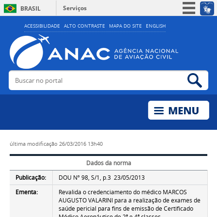
Serviços
BRASIL
Simplifique!
ACESSIBILIDADE
ALTO CONTRASTE
MAPA DO SITE
ENGLISH
Participe
Acesso à informação
Legislação
Buscar no portal
Bus
Canais
última modificação
26/03/2016 13h40
Dados da norma
Publicação:
DOU Nº 98, S/1, p.3 23/05/2013
Ementa:
Revalida o credenciamento do médico MARCOS
AUGUSTO VALARINI para a realização de exames de
saúde pericial para fins de emissão de Certificado
Médico Aeronáutico de 2ª e 4ª classes.