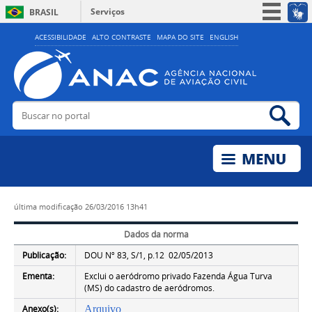
Serviços
BRASIL
Simplifique!
ACESSIBILIDADE
ALTO CONTRASTE
MAPA DO SITE
ENGLISH
Participe
Acesso à informação
Legislação
Buscar no portal
Bus
Canais
última modificação
26/03/2016 13h41
Dados da norma
Publicação:
DOU Nº 83, S/1, p.12 02/05/2013
Ementa:
Exclui o aeródromo privado Fazenda Água Turva
(MS) do cadastro de aeródromos.
Anexo(s):
Arquivo