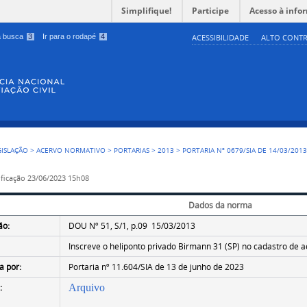
Simplifique!
Participe
Acesso à info
 a busca
3
Ir para o rodapé
4
ACESSIBILIDADE
ALTO CONTR
GISLAÇÃO
>
ACERVO NORMATIVO
>
PORTARIAS
>
2013
>
PORTARIA Nº 0679/SIA DE 14/03/201
ficação
23/06/2023 15h08
Dados da norma
ão:
DOU Nº 51, S/1, p.09 15/03/2013
Inscreve o heliponto privado Birmann 31 (SP) no cadastro de 
a por:
Portaria nº 11.604/SIA de 13 de junho de 2023
:
Arquivo