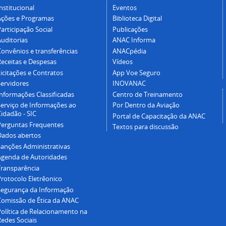
nstitucional
Eventos
Ações e Programas
Biblioteca Digital
articipação Social
Publicações
Auditorias
ANAC Informa
Convênios e transferências
ANACpédia
Receitas e Despesas
Vídeos
icitações e Contratos
App Voe Seguro
Servidores
INOVANAC
Informações Classificadas
Centro de Treinamento
Serviço de Informações ao
Por Dentro da Aviação
idadão - SIC
Portal de Capacitação da ANAC
Perguntas Frequentes
Textos para discussão
Dados abertos
Sanções Administrativas
Agenda de Autoridades
Transparência
Protocolo Eletrêonico
Segurança da Informação
Comissão de Ética da ANAC
Política de Relacionamento na
Redes Sociais