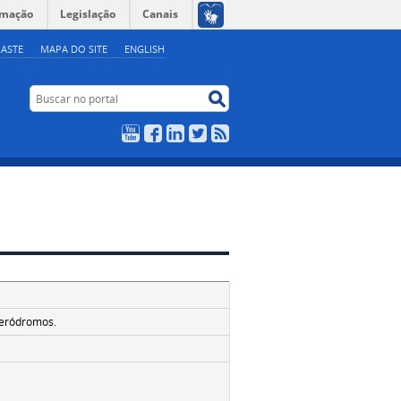
rmação
Legislação
Canais
ASTE
MAPA DO SITE
ENGLISH
Buscar no portal
Buscar no portal
YouTube
Facebook
LinkedIn
Twitter
RSS
3
aeródromos.