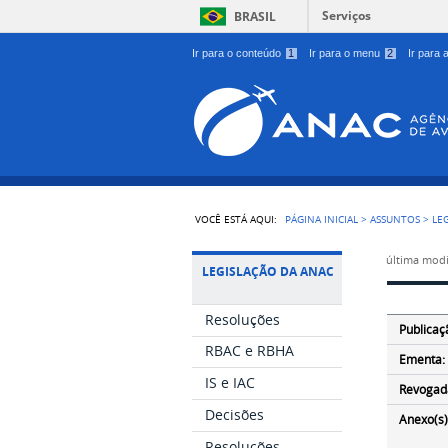
Serviços
BRASIL
Ir para o conteúdo
1
Ir para o menu
2
Ir para
VOCÊ ESTÁ AQUI:
PÁGINA INICIAL
>
ASSUNTOS
>
LE
última modi
LEGISLAÇÃO DA ANAC
Resoluções
Publicaç
RBAC e RBHA
Ementa:
IS e IAC
Revogad
Decisões
Anexo(s)
Resoluções