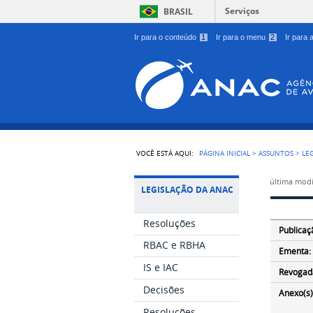
Serviços
BRASIL
Ir para o conteúdo
1
Ir para o menu
2
Ir para
VOCÊ ESTÁ AQUI:
PÁGINA INICIAL
>
ASSUNTOS
>
LE
última modi
LEGISLAÇÃO DA ANAC
Resoluções
Publicaç
RBAC e RBHA
Ementa:
IS e IAC
Revogad
Decisões
Anexo(s)
Resoluções