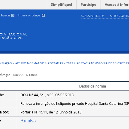
Simplifique!
Participe
Acesso à info
 a busca
3
Ir para o rodapé
4
ACESSIBILIDADE
ALTO CONTR
GISLAÇÃO
>
ACERVO NORMATIVO
>
PORTARIAS
>
2013
>
PORTARIA Nº 0570/SIA DE 05/03/201
ficação
26/03/2016 13h44
Dados da norma
ão:
DOU Nº 44, S/1, p.03 06/03/2013
Renova a inscrição do heliponto privado Hospital Santa Catarina (S
a por:
Portaria Nº 1511, de 12 junho de 2013
:
Arquivo