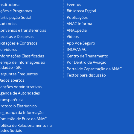
nstitucional
Eventos
Ações e Programas
Biblioteca Digital
articipação Social
Publicações
Auditorias
ANAC Informa
Convênios e transferências
ANACpédia
Receitas e Despesas
Vídeos
icitações e Contratos
App Voe Seguro
Servidores
INOVANAC
Informações Classificadas
Centro de Treinamento
Serviço de Informações ao
Por Dentro da Aviação
idadão - SIC
Portal de Capacitação da ANAC
Perguntas Frequentes
Textos para discussão
Dados abertos
Sanções Administrativas
Agenda de Autoridades
Transparência
Protocolo Eletrêonico
Segurança da Informação
Comissão de Ética da ANAC
Política de Relacionamento na
Redes Sociais