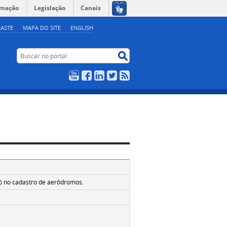
rmação
Legislação
Canais
ASTE
MAPA DO SITE
ENGLISH
Buscar no portal
Buscar no portal
YouTube
Facebook
LinkedIn
Twitter
RSS
3
P) no cadastro de aeródromos.