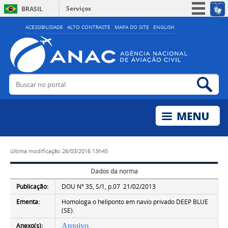
Serviços
BRASIL
Simplifique!
ACESSIBILIDADE
ALTO CONTRASTE
MAPA DO SITE
ENGLISH
Participe
Acesso à informação
Legislação
Buscar no portal
Bus
Canais
última modificação
26/03/2016 13h45
Dados da norma
Publicação:
DOU Nº 35, S/1, p.07 21/02/2013
Ementa:
Homologa o heliponto em navio privado DEEP BLUE
(SE).
Anexo(s):
Arquivo