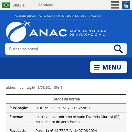
Serviços
BRASIL
Simplifique!
ACESSIBILIDADE
ALTO CONTRASTE
MAPA DO SITE
ENGLISH
Participe
Acesso à informação
Legislação
Buscar no portal
Bus
Canais
última modificação
13/06/2024 15h15
Dados da norma
Publicação:
DOU Nº 35, S/1, p.07 21/02/2013
Ementa:
Inscreve o aeródromo privado Fazenda Murará (RR)
no cadastro de aeródromos.
Revogada
Portaria nº 14.772/SIA, de 07.06.2024