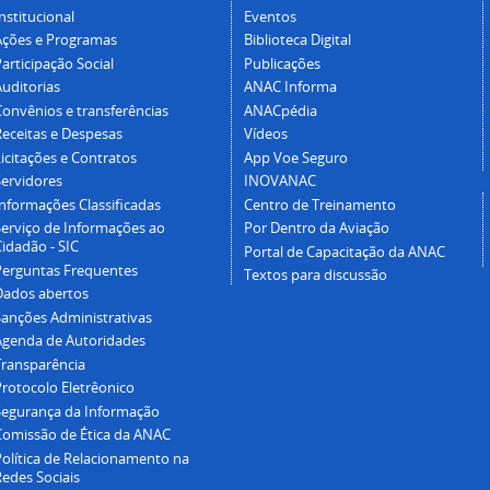
nstitucional
Eventos
Ações e Programas
Biblioteca Digital
articipação Social
Publicações
Auditorias
ANAC Informa
Convênios e transferências
ANACpédia
Receitas e Despesas
Vídeos
icitações e Contratos
App Voe Seguro
Servidores
INOVANAC
Informações Classificadas
Centro de Treinamento
Serviço de Informações ao
Por Dentro da Aviação
idadão - SIC
Portal de Capacitação da ANAC
Perguntas Frequentes
Textos para discussão
Dados abertos
Sanções Administrativas
Agenda de Autoridades
Transparência
Protocolo Eletrêonico
Segurança da Informação
Comissão de Ética da ANAC
Política de Relacionamento na
Redes Sociais