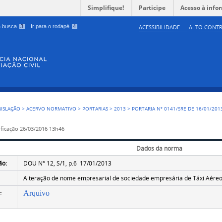
Simplifique!
Participe
Acesso à info
 a busca
3
Ir para o rodapé
4
ACESSIBILIDADE
ALTO CONTR
GISLAÇÃO
>
ACERVO NORMATIVO
>
PORTARIAS
>
2013
>
PORTARIA Nº 0141/SRE DE 16/01/201
ficação
26/03/2016 13h46
Dados da norma
ão:
DOU Nº 12, S/1, p.6 17/01/2013
Alteração de nome empresarial de sociedade empresária de Táxi Aére
:
Arquivo