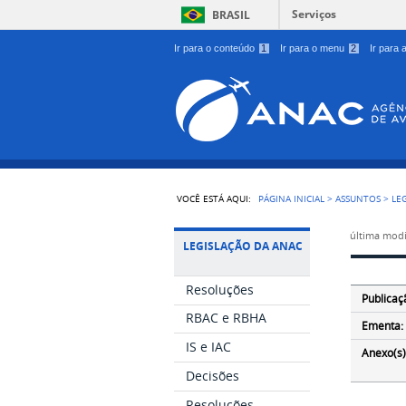
Serviços
BRASIL
Ir para o conteúdo
1
Ir para o menu
2
Ir para
VOCÊ ESTÁ AQUI:
PÁGINA INICIAL
>
ASSUNTOS
>
LE
última modi
LEGISLAÇÃO DA ANAC
Resoluções
Publicaç
RBAC e RBHA
Ementa:
IS e IAC
Anexo(s)
Decisões
Resoluções