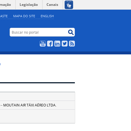
rmação
Legislação
Canais
ASTE
MAPA DO SITE
ENGLISH
Buscar no portal
Buscar no portal
YouTube
Facebook
LinkedIn
Twitter
RSS
3
o - MOUTAIN AIR TÁXI AÉREO LTDA.