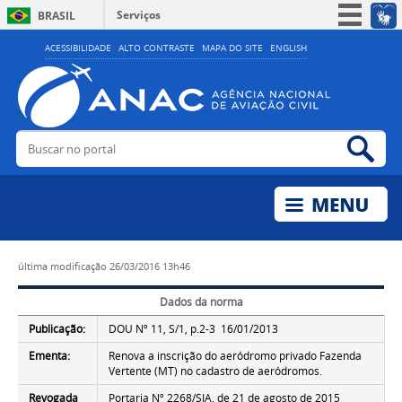
Serviços
BRASIL
Simplifique!
ACESSIBILIDADE
ALTO CONTRASTE
MAPA DO SITE
ENGLISH
Participe
Acesso à informação
Legislação
Buscar no portal
Bus
Canais
última modificação
26/03/2016 13h46
Dados da norma
Publicação:
DOU Nº 11, S/1, p.2-3 16/01/2013
Ementa:
Renova a inscrição do aeródromo privado Fazenda
Vertente (MT) no cadastro de aeródromos.
Revogada
Portaria Nº 2268/SIA, de 21 de agosto de 2015