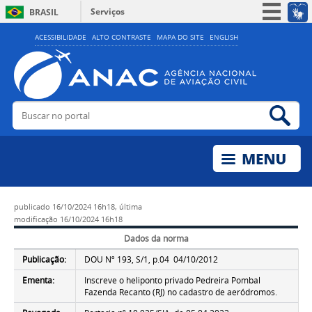
Serviços
BRASIL
Simplifique!
ACESSIBILIDADE
ALTO CONTRASTE
MAPA DO SITE
ENGLISH
Participe
Acesso à informação
Legislação
Buscar no portal
Bus
Canais
publicado
16/10/2024 16h18,
última
modificação
16/10/2024 16h18
Dados da norma
Publicação:
DOU Nº 193, S/1, p.04 04/10/2012
Ementa:
Inscreve o heliponto privado Pedreira Pombal
Fazenda Recanto (RJ) no cadastro de aeródromos.