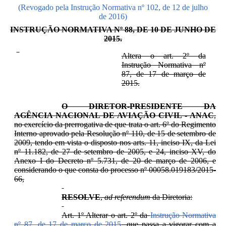
(Revogado pela Instrução Normativa nº 102, de 12 de julho
de 2016)
INSTRUÇÃO NORMATIVA Nº 88, DE 10 DE JUNHO DE
2015.
Altera o art. 2º da
Instrução Normativa nº
87, de 17 de março de
2015.
O DIRETOR-PRESIDENTE DA
AGÊNCIA NACIONAL DE AVIAÇÃO CIVIL - ANAC
,
no exercício da prerrogativa de que trata o art. 6º do Regimento
Interno aprovado pela Resolução nº 110, de 15 de setembro de
2009, tendo em vista o disposto nos arts. 11, inciso IX, da Lei
nº 11.182, de 27 de setembro de 2005, e 24, inciso XV, do
Anexo I do Decreto nº 5.731, de 20 de março de 2006, e
considerando o que consta do processo nº 00058.019183/2015-
66,
RESOLVE
,
ad referendum
da Diretoria:
Art. 1º Alterar o art. 2º da
Instrução Normativa
nº 87, de 17 de março de 2015
, que passa a vigorar com a