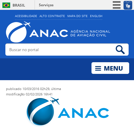
Serviços
BRASIL
Simplifique!
ACESSIBILIDADE
ALTO CONTRASTE
MAPA DO SITE
ENGLISH
Participe
Acesso à informação
Legislação
Buscar no portal
Bus
Canais
publicado
10/03/2016 02h29,
última
modificação
02/02/2026 16h41