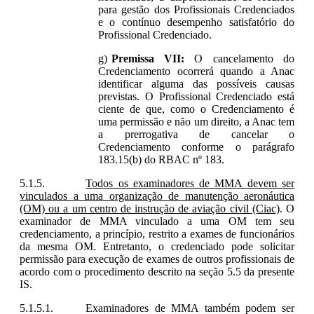
para gestão dos Profissionais Credenciados
e o contínuo desempenho satisfatório do
Profissional Credenciado.
Premissa VII:
O cancelamento do
Credenciamento ocorrerá quando a Anac
identificar alguma das possíveis causas
previstas. O Profissional Credenciado está
ciente de que, como o Credenciamento é
uma permissão e não um direito, a Anac tem
a prerrogativa de cancelar o
Credenciamento conforme o parágrafo
183.15(b) do RBAC nº 183.
Todos os examinadores de MMA devem ser
vinculados a uma organização de manutenção aeronáutica
(OM)
ou a um centro de instrução de aviação civil (Ciac)
. O
examinador de MMA vinculado a uma OM tem seu
credenciamento, a princípio, restrito a exames de funcionários
da mesma OM. Entretanto, o credenciado pode solicitar
permissão para execução de exames de outros profissionais de
acordo com o procedimento descrito na seção 5.5 da presente
IS.
Examinadores de MMA também podem ser