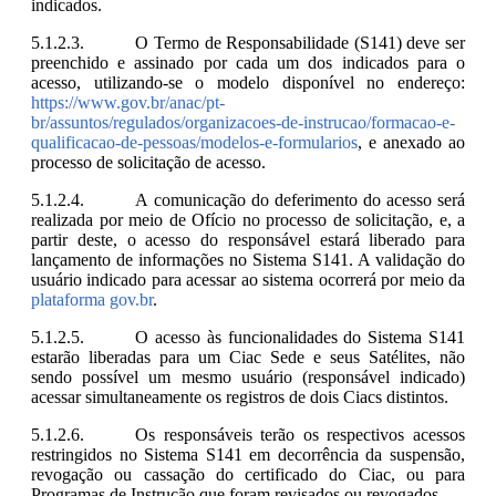
indicados.
O Termo de Responsabilidade (S141) deve ser
preenchido e assinado por cada um dos indicados para o
acesso, utilizando-se o modelo disponível no endereço:
https://www.gov.br/anac/pt-
br/assuntos/regulados/organizacoes-de-instrucao/formacao-e-
qualificacao-de-pessoas/modelos-e-formularios
, e anexado ao
processo de solicitação de acesso.
A comunicação do deferimento do acesso será
realizada por meio de Ofício no processo de solicitação, e, a
partir deste, o acesso do responsável estará liberado para
lançamento de informações no Sistema S141. A validação do
usuário indicado para acessar ao sistema ocorrerá por meio da
plataforma gov.br
.
O acesso às funcionalidades do Sistema S141
estarão liberadas para um Ciac Sede e seus Satélites, não
sendo possível um mesmo usuário (responsável indicado)
acessar simultaneamente os registros de dois Ciacs distintos.
Os responsáveis terão os respectivos acessos
restringidos no Sistema S141 em decorrência da suspensão,
revogação ou cassação do certificado do Ciac, ou para
Programas de Instrução que foram revisados ou revogados.