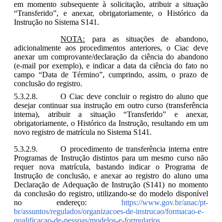
em momento subsequente à solicitação, atribuir a situação
“Transferido”, e anexar, obrigatoriamente, o Histórico da
Instrução no Sistema S141.
NOTA:
para as situações de abandono,
adicionalmente aos procedimentos anteriores, o Ciac deve
anexar um comprovante/declaração da ciência do abandono
(e-mail por exemplo), e indicar a data da ciência do fato no
campo “Data de Término”, cumprindo, assim, o prazo de
conclusão do registro.
O Ciac deve concluir o registro do aluno que
desejar continuar sua instrução em outro curso (transferência
interna), atribuir a situação “Transferido” e anexar,
obrigatoriamente, o Histórico da Instrução, resultando em um
novo registro de matrícula no Sistema S141.
O procedimento de transferência interna entre
Programas de Instrução distintos para um mesmo curso não
requer nova matrícula, bastando indicar o Programa de
Instrução de conclusão, e anexar ao registro do aluno uma
Declaração de Adequação de Instrução (S141) no momento
da conclusão do registro, utilizando-se do modelo disponível
no endereço:
https://www.gov.br/anac/pt-
br/assuntos/regulados/organizacoes-de-instrucao/formacao-e-
qualificacao-de-pessoas/modelos-e-formularios
.