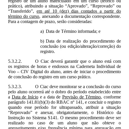
registro de um aluno matriculado em um curso (teórico ou
prático), atribuindo a situação “Aprovado”, “Reprovado” ou
“Transferido”,
em até 10 (dez) dias contados a partir do
término do curso
, anexando a documentação correspondente.
Para a contagem de prazo, serão consideradas:
Data de Término informada; e
Data de realização do procedimento de
conclusão (ou edição/alteração/correção) do
registro.
O Ciac deverá garantir que o aluno está com
os registros de horas e endossos na Caderneta Individual de
Voo – CIV Digital do aluno, antes de iniciar o procedimento
de conclusão do registro em um curso prático.
O Ciac deve monitorar se a conclusão do curso
pelo aluno ocorrerá até o dobro do período estabelecido entre
a
Data de Início
e a data de
Previsão de Término
, conforme
parágrafo 141.81(b)(3) do RBAC nº 141, e concluir o registro
quando esse período for ultrapassado, atribuir a situação
“Reprovado” e anexar, obrigatoriamente, o Histórico da
Instrução no Sistema S141. O mesmo procedimento deve ser
realizado no caso de um aluno que não obteve o
aproveitamento e/ou frequência mínima para aprovação em