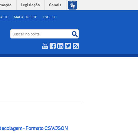
rmação
Legislação
Canais
ASTE
MAPA DO SITE
ENGLISH
Buscar no portal
Buscar no portal
YouTube
Facebook
LinkedIn
Twitter
RSS
e Decolagem - Formato CSV/JSON