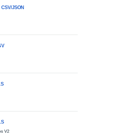
to CSV/JSON
SV
LS
LS
os V2