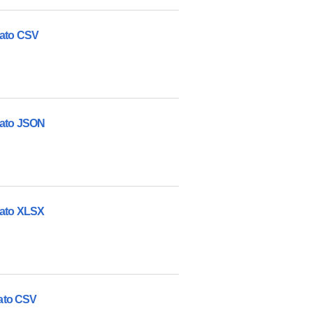
mato CSV
rmato JSON
mato XLSX
mato CSV