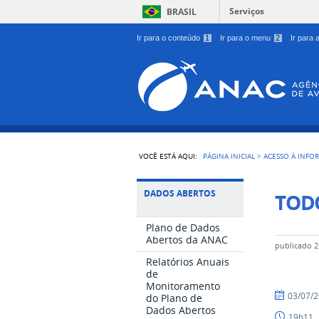
Serviços
BRASIL
Ir para o conteúdo
1
Ir para o menu
2
Ir para
VOCÊ ESTÁ AQUI:
PÁGINA INICIAL
>
ACESSO À INFO
DADOS ABERTOS
TOD
Plano de Dados
Abertos da ANAC
publicado
2
Relatórios Anuais
de
Monitoramento
03/07/
do Plano de
Dados Abertos
19h11