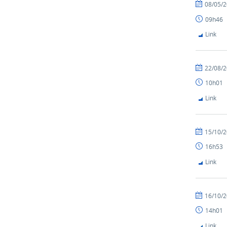
08/05/
09h46
Link
22/08/
10h01
Link
15/10/
16h53
Link
16/10/
14h01
Link