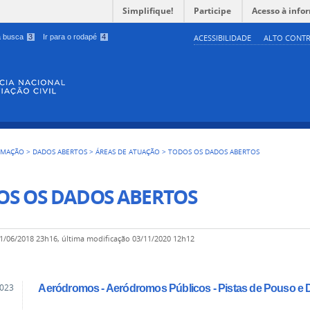
Simplifique!
Participe
Acesso à info
 a busca
3
Ir para o rodapé
4
ACESSIBILIDADE
ALTO CONTR
RMAÇÃO
>
DADOS ABERTOS
>
ÁREAS DE ATUAÇÃO
>
TODOS OS DADOS ABERTOS
OS OS DADOS ABERTOS
1/06/2018 23h16,
última modificação
03/11/2020 12h12
2023
Aeródromos - Aeródromos Públicos - Pistas de Pouso 